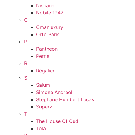
Nishane
Nobile 1942
O
Omanluxury
Orto Parisi
P
Pantheon
Perris
R
Régalien
S
Salum
Simone Andreoli
Stephane Humbert Lucas
Superz
T
The House Of Oud
Tola