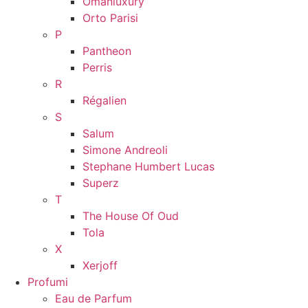
Omanluxury
Orto Parisi
P
Pantheon
Perris
R
Régalien
S
Salum
Simone Andreoli
Stephane Humbert Lucas
Superz
T
The House Of Oud
Tola
X
Xerjoff
Profumi
Eau de Parfum