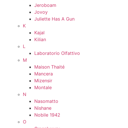
Jeroboam
Jovoy
Juliette Has A Gun
K
Kajal
Kilian
L
Laboratorio Olfattivo
M
Maison Thaité
Mancera
Mizensir
Montale
N
Nasomatto
Nishane
Nobile 1942
O