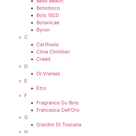
Beso Beach
Bohoboco
Bois 1920
Botanicae
Byron
C
Carthusia
Clive Christian
Creed
D
Dr.Vranjes
E
Etro
F
Fragrance Du Bois
Francesca Dell’Oro
G
Giardini Di Toscana
H