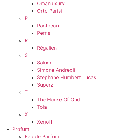
Omanluxury
Orto Parisi
P
Pantheon
Perris
R
Régalien
S
Salum
Simone Andreoli
Stephane Humbert Lucas
Superz
T
The House Of Oud
Tola
X
Xerjoff
Profumi
Eau de Parfum