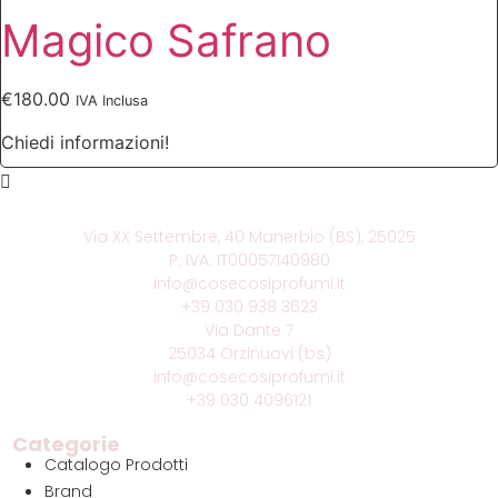
Magico Safrano
€
180.00
IVA Inclusa
Chiedi informazioni!
Via XX Settembre, 40 Manerbio (BS), 25025
P. IVA: IT00057140980
info@cosecosiprofumi.it
+39 030 938 3623
Via Dante 7
25034 Orzinuovi (bs)
info@cosecosiprofumi.it
+39 030 4096121
Categorie
Catalogo Prodotti
Brand