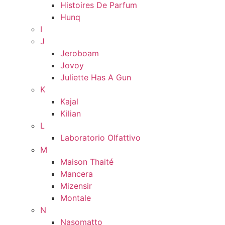
Histoires De Parfum
Hunq
I
J
Jeroboam
Jovoy
Juliette Has A Gun
K
Kajal
Kilian
L
Laboratorio Olfattivo
M
Maison Thaité
Mancera
Mizensir
Montale
N
Nasomatto