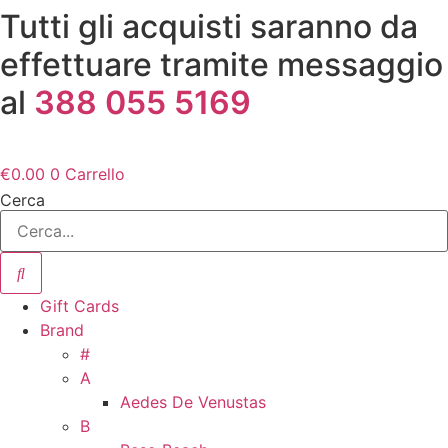
Vai
Tutti gli acquisti saranno da
al
effettuare tramite messaggio
contenuto
al
388 055 5169
€
0.00
0
Carrello
Cerca
Gift Cards
Brand
#
A
Aedes De Venustas
B