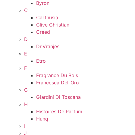
Byron
C
Carthusia
Clive Christian
Creed
D
Dr.Vranjes
E
Etro
F
Fragrance Du Bois
Francesca Dell’Oro
G
Giardini Di Toscana
H
Histoires De Parfum
Hunq
I
J