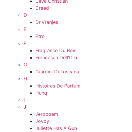
Clive Christian
Creed
D
Dr.Vranjes
E
Etro
F
Fragrance Du Bois
Francesca Dell’Oro
G
Giardini Di Toscana
H
Histoires De Parfum
Hunq
I
J
Jeroboam
Jovoy
Juliette Has A Gun