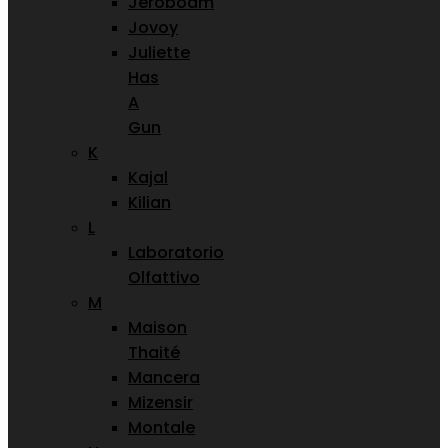
Jeroboam
Jovoy
Juliette
Has
A
Gun
K
Kajal
Kilian
L
Laboratorio
Olfattivo
M
Maison
Thaité
Mancera
Mizensir
Montale