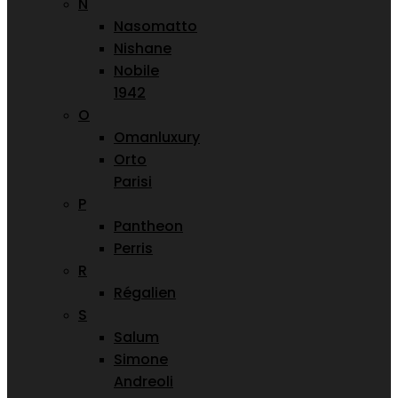
N
Nasomatto
Nishane
Nobile
1942
O
Omanluxury
Orto
Parisi
P
Pantheon
Perris
R
Régalien
S
Salum
Simone
Andreoli