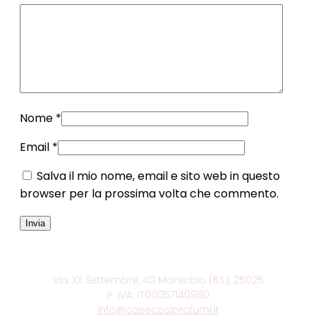
Nome
*
Email
*
Salva il mio nome, email e sito web in questo
browser per la prossima volta che commento.
Via XX Settembre, 40 Manerbio (BS), 25025
P. IVA: IT00057140980
info@cosecosiprofumi.it