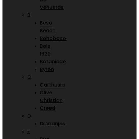
Venustas
B
Beso
Beach
Bohoboco
Bois
1920
Botanicae
Byron
C
Carthusia
Clive
Christian
Creed
D
Dr.Vranjes
E