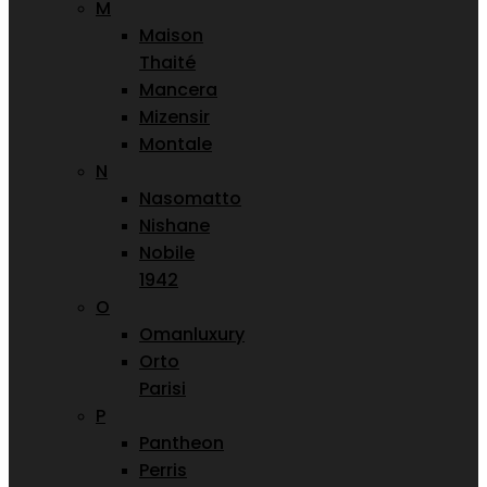
M
Maison
Thaité
Mancera
Mizensir
Montale
N
Nasomatto
Nishane
Nobile
1942
O
Omanluxury
Orto
Parisi
P
Pantheon
Perris