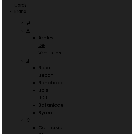
Cards
Brand
#
A
Aedes
De
Venustas
B
Beso
Beach
Bohoboco
Bois
1920
Botanicae
Byron
C
Carthusia