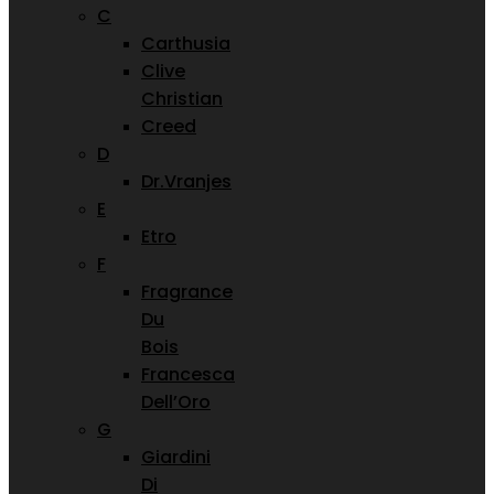
C
Carthusia
Clive
Christian
Creed
D
Dr.Vranjes
E
Etro
F
Fragrance
Du
Bois
Francesca
Dell’Oro
G
Giardini
Di