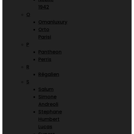
1942
O
Omanluxury
Orto
Parisi
P
Pantheon
Perris
R
Régalien
S
Salum
Simone
Andreoli
Stephane
Humbert
Lucas