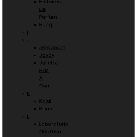
Histoires
De
Parfum
Hunq
I
J
Jeroboam
Jovoy
Juliette
Has
A
Gun
K
Kajal
Kilian
L
Laboratorio
Olfattivo