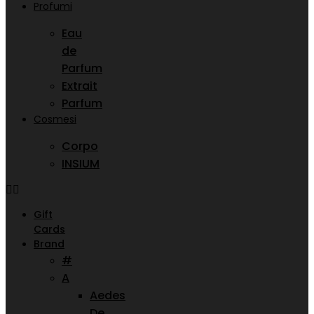
Profumi
Eau
de
Parfum
Extrait
Parfum
Cosmesi
Corpo
INSIUM
Gift
Cards
Brand
#
A
Aedes
De