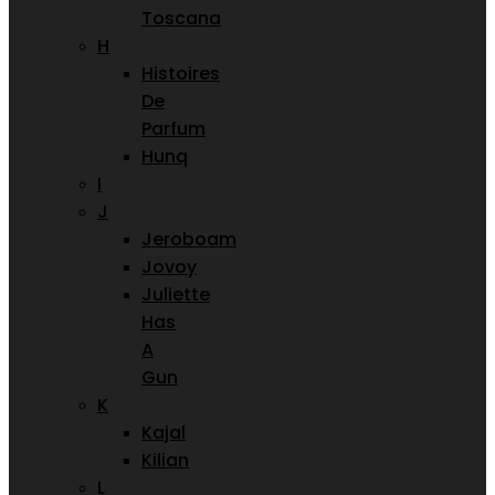
Toscana
H
Histoires
De
Parfum
Hunq
I
J
Jeroboam
Jovoy
Juliette
Has
A
Gun
K
Kajal
Kilian
L