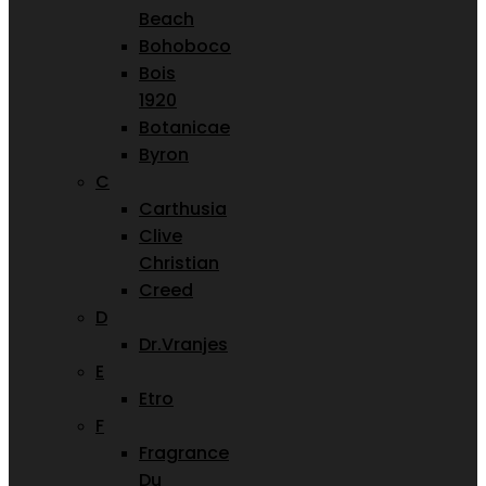
Beach
Bohoboco
Bois
1920
Botanicae
Byron
C
Carthusia
Clive
Christian
Creed
D
Dr.Vranjes
E
Etro
F
Fragrance
Du