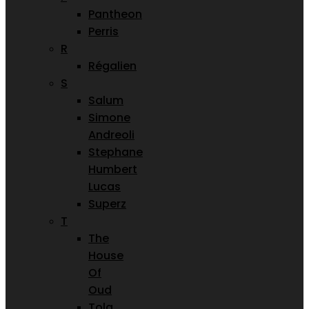
Pantheon
Perris
R
Régalien
S
Salum
Simone
Andreoli
Stephane
Humbert
Lucas
Superz
T
The
House
Of
Oud
Tola