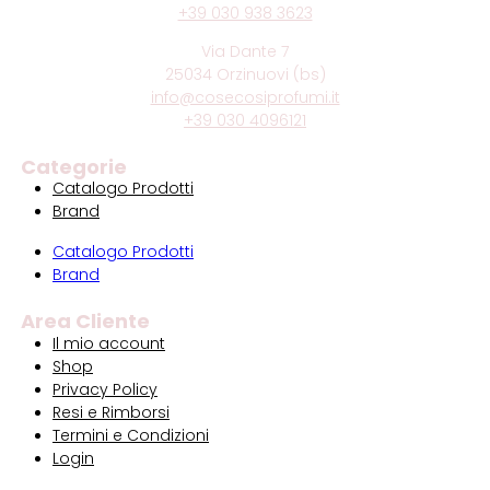
+39 030 938 3623
Via Dante 7
25034 Orzinuovi (bs)
info@cosecosiprofumi.it
+39 030 4096121
Categorie
Catalogo Prodotti
Brand
Catalogo Prodotti
Brand
Area Cliente
Il mio account
Shop
Privacy Policy
Resi e Rimborsi
Termini e Condizioni
Login