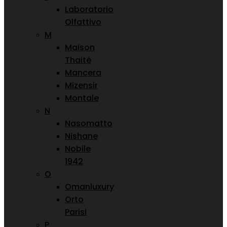
Laboratorio
Olfattivo
M
Maison
Thaité
Mancera
Mizensir
Montale
N
Nasomatto
Nishane
Nobile
1942
O
Omanluxury
Orto
Parisi
P