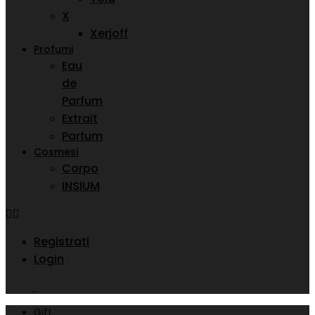
X
Xerjoff
Profumi
Eau
de
Parfum
Extrait
Parfum
Cosmesi
Corpo
INSIUM
Registrati
Login
Gift