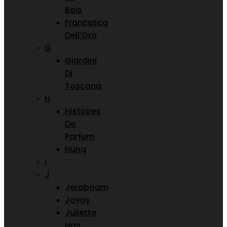
Bois
Francesca
Dell’Oro
G
Giardini
Di
Toscana
H
Histoires
De
Parfum
Hunq
I
J
Jeroboam
Jovoy
Juliette
Has