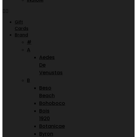
Gift
Cards
Brand
#
A
Aedes
De
Venustas
B
Beso
Beach
Bohoboco
Bois
1920
Botanicae
Byron