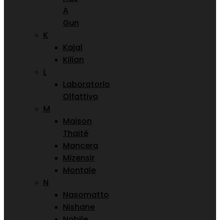
A
Gun
K
Kajal
Kilian
L
Laboratorio
Olfattivo
M
Maison
Thaité
Mancera
Mizensir
Montale
N
Nasomatto
Nishane
Nobile