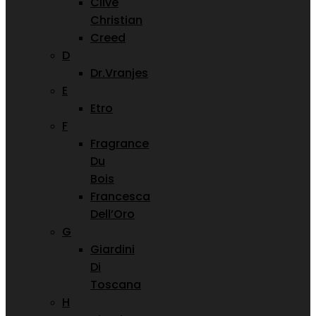
Clive
Christian
Creed
D
Dr.Vranjes
E
Etro
F
Fragrance
Du
Bois
Francesca
Dell’Oro
G
Giardini
Di
Toscana
H