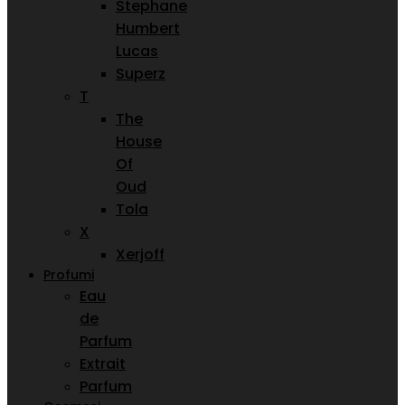
Stephane
Humbert
Lucas
Superz
T
The
House
Of
Oud
Tola
X
Xerjoff
Profumi
Eau
de
Parfum
Extrait
Parfum