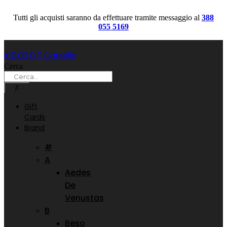
Vai
al
Tutti gli acquisti saranno da effettuare tramite messaggio al
388
contenuto
055 5169
€
0.00
0
Carrello
Cerca
Gift
Cards
Brand
#
A
Aedes
De
Venustas
B
Beso