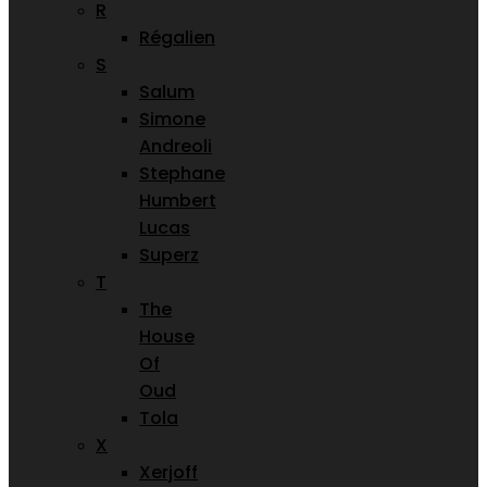
R
Régalien
S
Salum
Simone
Andreoli
Stephane
Humbert
Lucas
Superz
T
The
House
Of
Oud
Tola
X
Xerjoff