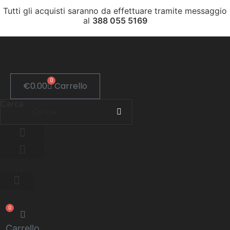
Vai
Tutti gli acquisti saranno da effettuare tramite messaggio
al
al
388 055 5169
contenuto
0
€
0.00
Carrello
Cerca
0
Carrello