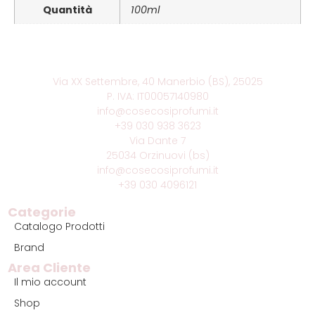
Quantità
100ml
Via XX Settembre, 40 Manerbio (BS), 25025
P. IVA: IT00057140980
info@cosecosiprofumi.it
+39 030 938 3623
Via Dante 7
25034 Orzinuovi (bs)
info@cosecosiprofumi.it
+39 030 4096121
Categorie
Catalogo Prodotti
Brand
Area Cliente
Il mio account
Shop