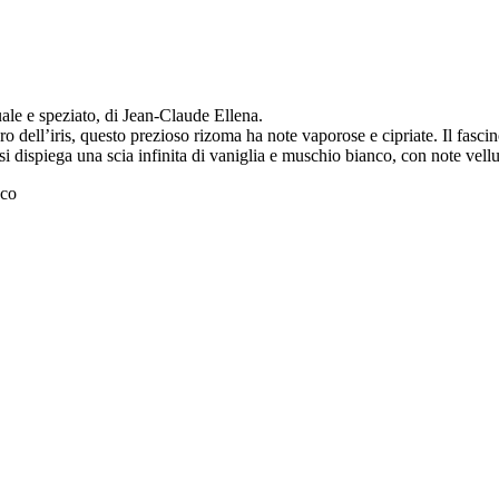
e speziato, di Jean-Claude Ellena.
o dell’iris, questo prezioso rizoma ha note vaporose e cipriate. Il fasci
i dispiega una scia infinita di vaniglia e muschio bianco, con note vellut
nco