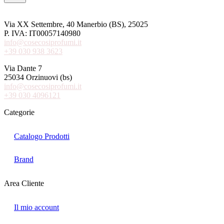
Via XX Settembre, 40 Manerbio (BS), 25025
P. IVA: IT00057140980
info@cosecosiprofumi.it
+39 030 938 3623
Via Dante 7
25034 Orzinuovi (bs)
info@cosecosiprofumi.it
+39 030 4096121
Categorie
Catalogo Prodotti
Brand
Area Cliente
Il mio account