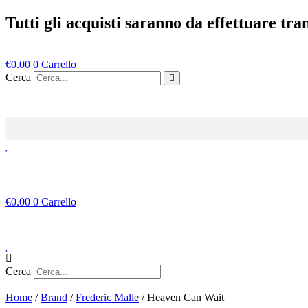
Vai
Tutti gli acquisti saranno da effettuare tr
al
contenuto
€
0.00
0
Carrello
Cerca
€
0.00
0
Carrello
Cerca
Home
/
Brand
/
Frederic Malle
/ Heaven Can Wait