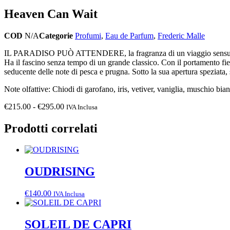
Heaven Can Wait
COD
N/A
Categorie
Profumi
,
Eau de Parfum
,
Frederic Malle
IL PARADISO PUÒ ATTENDERE, la fragranza di un viaggio sensuale 
Ha il fascino senza tempo di un grande classico. Con il portamento fier
seducente delle note di pesca e prugna. Sotto la sua apertura speziata, s
Note olfattive: Chiodi di garofano, iris, vetiver, vaniglia, muschio bia
Fascia
€
215.00
-
€
295.00
IVA Inclusa
di
prezzo:
Prodotti correlati
da
€215.00
a
€295.00
OUDRISING
€
140.00
IVA Inclusa
SOLEIL DE CAPRI