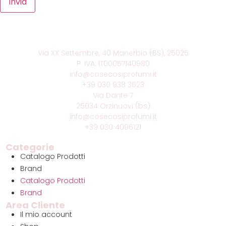
Via XX Settembre, 40 Manerbio (BS), 25025
P. IVA: IT00057140980
info@cosecosiprofumi.it
+39 030 938 3623
Via Dante 7
25034 Orzinuovi (bs)
info@cosecosiprofumi.it
+39 030 4096121
Categorie
Catalogo Prodotti
Brand
Catalogo Prodotti
Brand
Area Cliente
Il mio account