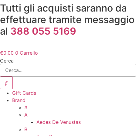
Vai
Tutti gli acquisti saranno da
al
effettuare tramite messaggio
contenuto
al
388 055 5169
€
0.00
0
Carrello
Cerca
Gift Cards
Brand
#
A
Aedes De Venustas
B