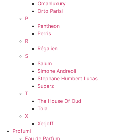
Omanluxury
Orto Parisi
P
Pantheon
Perris
R
Régalien
S
Salum
Simone Andreoli
Stephane Humbert Lucas
Superz
T
The House Of Oud
Tola
X
Xerjoff
Profumi
Eau de Parfum