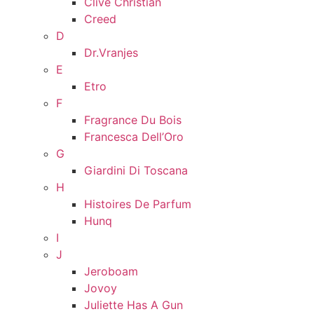
Clive Christian
Creed
D
Dr.Vranjes
E
Etro
F
Fragrance Du Bois
Francesca Dell’Oro
G
Giardini Di Toscana
H
Histoires De Parfum
Hunq
I
J
Jeroboam
Jovoy
Juliette Has A Gun