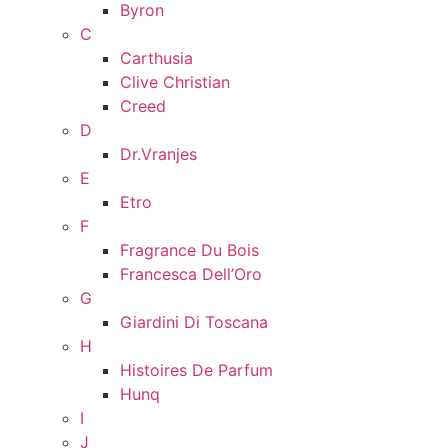
Byron
C
Carthusia
Clive Christian
Creed
D
Dr.Vranjes
E
Etro
F
Fragrance Du Bois
Francesca Dell’Oro
G
Giardini Di Toscana
H
Histoires De Parfum
Hunq
I
J