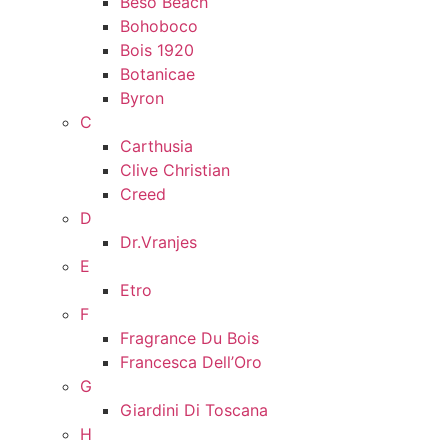
Beso Beach
Bohoboco
Bois 1920
Botanicae
Byron
C
Carthusia
Clive Christian
Creed
D
Dr.Vranjes
E
Etro
F
Fragrance Du Bois
Francesca Dell’Oro
G
Giardini Di Toscana
H