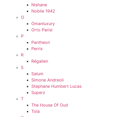
Nishane
Nobile 1942
O
Omanluxury
Orto Parisi
P
Pantheon
Perris
R
Régalien
S
Salum
Simone Andreoli
Stephane Humbert Lucas
Superz
T
The House Of Oud
Tola