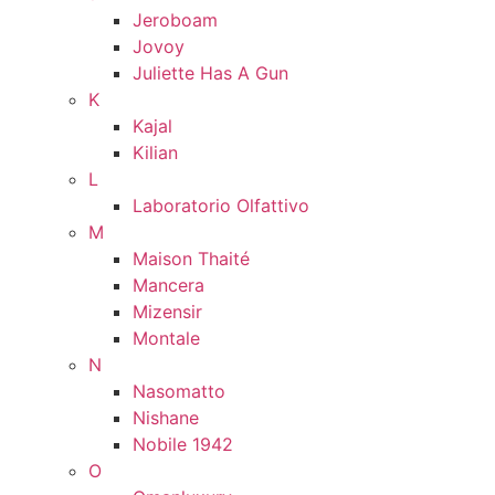
Jeroboam
Jovoy
Juliette Has A Gun
K
Kajal
Kilian
L
Laboratorio Olfattivo
M
Maison Thaité
Mancera
Mizensir
Montale
N
Nasomatto
Nishane
Nobile 1942
O