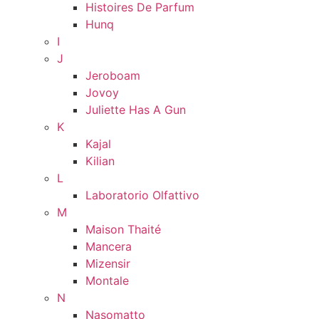
Histoires De Parfum
Hunq
I
J
Jeroboam
Jovoy
Juliette Has A Gun
K
Kajal
Kilian
L
Laboratorio Olfattivo
M
Maison Thaité
Mancera
Mizensir
Montale
N
Nasomatto