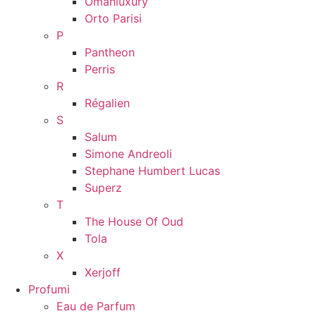
Omanluxury
Orto Parisi
P
Pantheon
Perris
R
Régalien
S
Salum
Simone Andreoli
Stephane Humbert Lucas
Superz
T
The House Of Oud
Tola
X
Xerjoff
Profumi
Eau de Parfum