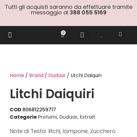
Tutti gli acquisti saranno da effettuare tramite
messaggio al
388 055 5169
0
Gift Cards
Home
/
Brand
/
Duduar
/ Litchi Daiquiri
Litchi Daiquiri
COD
806812259717
Categorie
Profumi
,
Duduar
,
Extrait
Note di Testa: litchi, lampone, zucchero