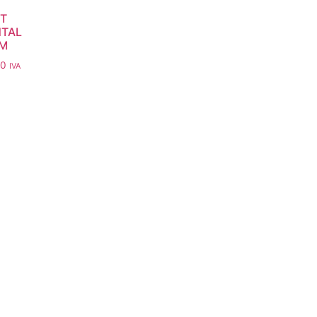
T
NTAL
M
00
IVA