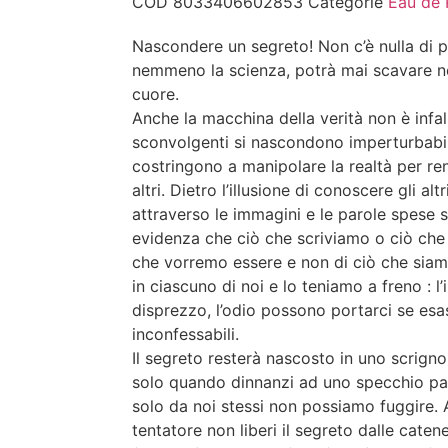
COD
8033406602853
Categorie
Eau de
Nascondere un segreto! Non c’è nulla di p
nemmeno la scienza, potrà mai scavare ne
cuore.
Anche la macchina della verità non è infall
sconvolgenti si nascondono imperturbabil
costringono a manipolare la realtà per ren
altri. Dietro l’illusione di conoscere gli al
attraverso le immagini e le parole spese su
evidenza che ciò che scriviamo o ciò che
che vorremo essere e non di ciò che siamo
in ciascuno di noi e lo teniamo a freno : l’i
disprezzo, l’odio possono portarci se esas
inconfessabili.
Il segreto resterà nascosto in uno scrigno
solo quando dinnanzi ad uno specchio par
solo da noi stessi non possiamo fuggire.
tentatore non liberi il segreto dalle caten