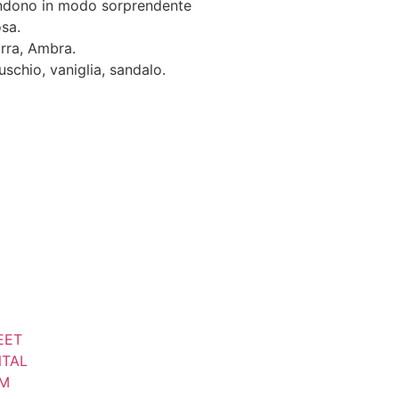
fondono in modo sorprendente
osa.
irra, Ambra.
uschio, vaniglia, sandalo.