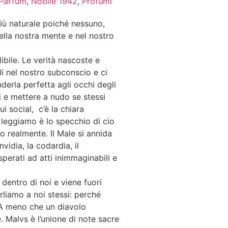
 Parfum
,
Nobile 1942
,
Profumi
iù naturale poiché nessuno,
lla nostra mente e nel nostro
ibile. Le verità nascoste e
i nel nostro subconscio e ci
derla perfetta agli occhi degli
tri e mettere a nudo se stessi
i social, c’è la chiara
 leggiamo è lo specchio di cio
 realmente. Il Male si annida
nvidia, la codardia, il
perati ad atti inimmaginabili e
 dentro di noi e viene fuori
liamo a noi stessi: perché
 A meno che un diavolo
e. Malvs è l’unione di note sacre