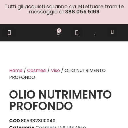
Tutti gli acquisti saranno da effettuare tramite
messaggio al
388 055 5169
0
Gift Cards
Home
/
Cosmesi
/
Viso
/ OLIO NUTRIMENTO
PROFONDO
OLIO NUTRIMENTO
PROFONDO
COD
8053323110040
Categorie
Cosmesi
,
INSIUM
,
Viso