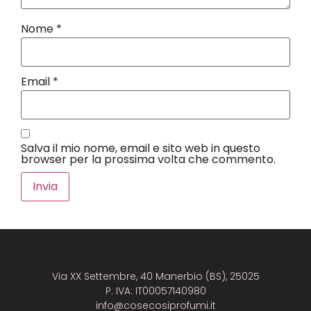
Nome
*
Email
*
Salva il mio nome, email e sito web in questo
browser per la prossima volta che commento.
Via XX Settembre, 40 Manerbio (BS), 25025
P. IVA: IT00057140980
info@cosecosiprofumi.it