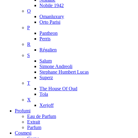
Nobile 1942
O
Omanluxury
Orto Parisi
P
Pantheon
Perris
R
Régalien
S
Salum
Simone Andreoli
Stephane Humbert Lucas
Superz
T
The House Of Oud
Tola
X
Xerjoff
Profumi
Eau de Parfum
Extrait
Parfum
Cosmesi