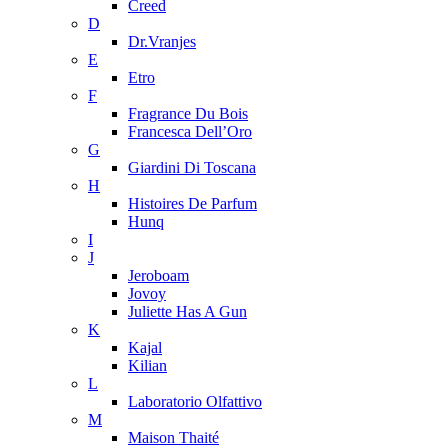
Creed
D
Dr.Vranjes
E
Etro
F
Fragrance Du Bois
Francesca Dell’Oro
G
Giardini Di Toscana
H
Histoires De Parfum
Hunq
I
J
Jeroboam
Jovoy
Juliette Has A Gun
K
Kajal
Kilian
L
Laboratorio Olfattivo
M
Maison Thaité