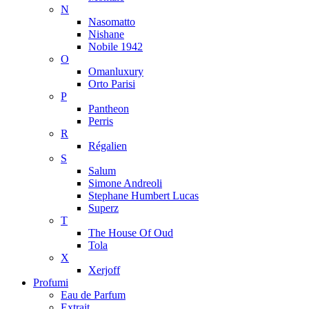
N
Nasomatto
Nishane
Nobile 1942
O
Omanluxury
Orto Parisi
P
Pantheon
Perris
R
Régalien
S
Salum
Simone Andreoli
Stephane Humbert Lucas
Superz
T
The House Of Oud
Tola
X
Xerjoff
Profumi
Eau de Parfum
Extrait