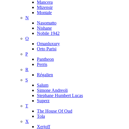
Mancera
Mizensir
Montale
N
Nasomatto
Nishane
Nobile 1942
O
Omanluxury
Orto Parisi
P
Pantheon
Perris
R
Régalien
S
Salum
Simone Andreoli
Stephane Humbert Lucas
Superz
T
The House Of Oud
Tola
X
Xerjoff