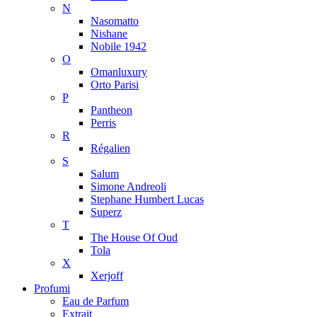
N
Nasomatto
Nishane
Nobile 1942
O
Omanluxury
Orto Parisi
P
Pantheon
Perris
R
Régalien
S
Salum
Simone Andreoli
Stephane Humbert Lucas
Superz
T
The House Of Oud
Tola
X
Xerjoff
Profumi
Eau de Parfum
Extrait