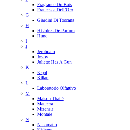
Fragrance Du Bois
Francesca Dell’Oro
G
Giardini Di Toscana
H
Histoires De Parfum
Hunq
I
J
Jeroboam
Jovoy
Juliette Has A Gun
K
Kajal
Kilian
L
Laboratorio Olfattivo
M
Maison Thaité
Mancera
Mizensir
Montale
N
Nasomatto
Nishane