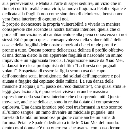
alla perseveranza, e Malia all’arte di saper sedurre
,
un vizio che in
fin dei conti in realtà è una virtù, la nuova fragranza Petali e Spade è
dedicata alla fragilità non come sinonimo di debolezza, bensì come
vera forza interiore di ognuno di noi.
È proprio riconoscere la propria vulnerabilità e viverla in maniera
consapevole che accende la nostra fiamma interiore, quella che ci
porta all’innovazione, al cambiamento e alla piena conoscenza di noi
stessi. Ed è proprio questa consapevolezza della vulnerabilità delle
cose e della fragilità delle nostre emozioni che ci rende pronti e
pronte a tutto. Questa potente delicatezza delinea il profilo olfattivo
di una donna dietro la cui apparente fragilità si nasconde un animo
impavido e un’aggraziata ferocia. L’ispirazione nasce da Xiao Mei,
la danzatrice cieca protagonista del film “La foresta dei pugnali
volanti”. Sospettata di essere la figlia scomparsa del capo
dell’omonima setta, imprigionata dai soldati dell’imperatore e poi
aiutata a fuggire dal capitano della milizia. La sua danza delle
maniche d’acqua ( o “il passo dell’eco danzante”), che quasi sfida le
leggi gravitazionali, è pura estasi visiva ma anche massima
espressione della sua forza interiore che ci sorprende tutti. Queste
movenze, anche se delicate, sono in realtà dotate di compostezza
esplosiva. Una danza ipnotica può così trasformarsi in uno scontro
all’ultimo sangue, un ramo divenire un micidiale pugnale, una
foresta di bambù un’insidiosa prigione come anche un’arma di
fortuna. Petali e Spade è dedicato a tutte le Xiao Mei del mondo:
dentro ogni donna c’è una guerriera, che avanza con passo fermo