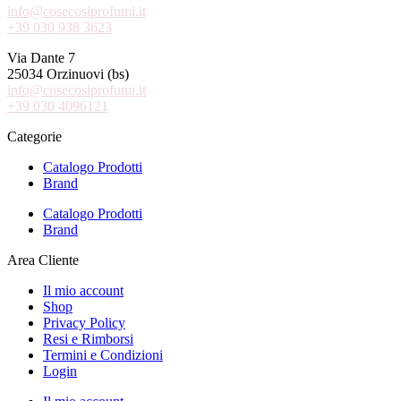
info@cosecosiprofumi.it
+39 030 938 3623
Via Dante 7
25034 Orzinuovi (bs)
info@cosecosiprofumi.it
+39 030 4096121
Categorie
Catalogo Prodotti
Brand
Catalogo Prodotti
Brand
Area Cliente
Il mio account
Shop
Privacy Policy
Resi e Rimborsi
Termini e Condizioni
Login