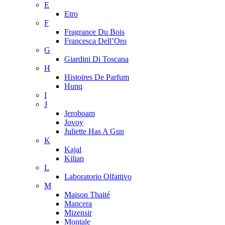
E
Etro
F
Fragrance Du Bois
Francesca Dell’Oro
G
Giardini Di Toscana
H
Histoires De Parfum
Hunq
I
J
Jeroboam
Jovoy
Juliette Has A Gun
K
Kajal
Kilian
L
Laboratorio Olfattivo
M
Maison Thaité
Mancera
Mizensir
Montale