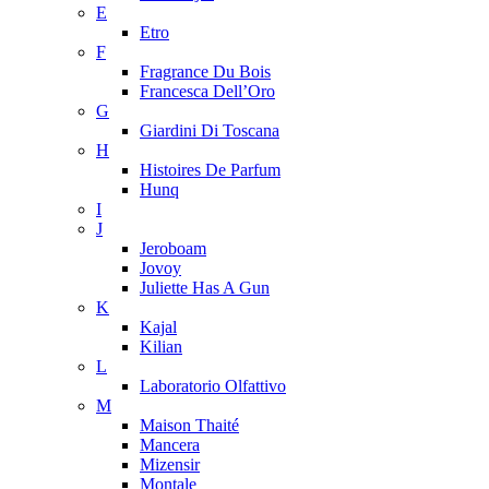
E
Etro
F
Fragrance Du Bois
Francesca Dell’Oro
G
Giardini Di Toscana
H
Histoires De Parfum
Hunq
I
J
Jeroboam
Jovoy
Juliette Has A Gun
K
Kajal
Kilian
L
Laboratorio Olfattivo
M
Maison Thaité
Mancera
Mizensir
Montale