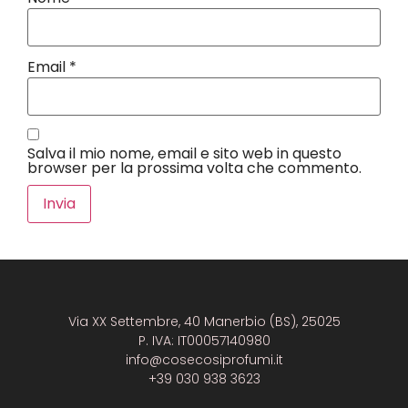
Email
*
Salva il mio nome, email e sito web in questo
browser per la prossima volta che commento.
Via XX Settembre, 40 Manerbio (BS), 25025
P. IVA: IT00057140980
info@cosecosiprofumi.it
+39 030 938 3623