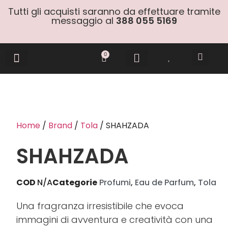
Tutti gli acquisti saranno da effettuare tramite
messaggio al
388 055 5169
0
Gift Cards
Home
/
Brand
/
Tola
/ SHAHZADA
SHAHZADA
COD
N/A
Categorie
Profumi
,
Eau de Parfum
,
Tola
Una fragranza irresistibile che evoca
immagini di avventura e creatività con una