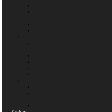
Omanluxury
Orto Parisi
P
Pantheon
Perris
R
Régalien
S
Salum
Simone Andreoli
Stephane Humbert Lucas
Superz
T
The House Of Oud
Tola
X
Xerjoff
Profumi