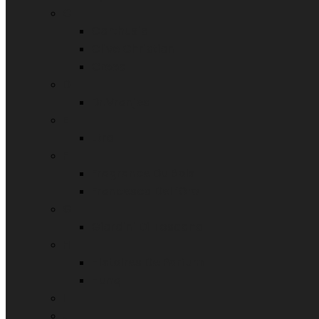
C
Carthusia
Clive Christian
Creed
D
Dr.Vranjes
E
Etro
F
Fragrance Du Bois
Francesca Dell’Oro
G
Giardini Di Toscana
H
Histoires De Parfum
Hunq
I
J