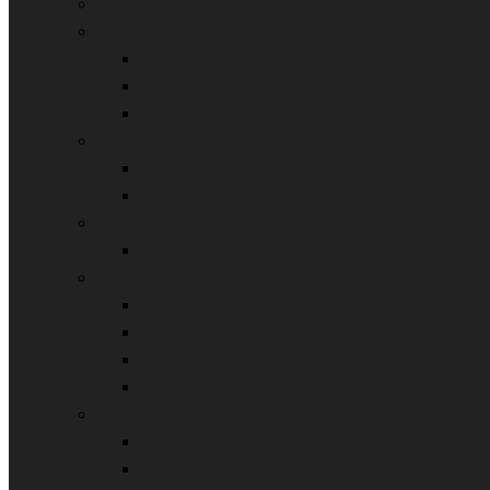
I
J
Jeroboam
Jovoy
Juliette Has A Gun
K
Kajal
Kilian
L
Laboratorio Olfattivo
M
Maison Thaité
Mancera
Mizensir
Montale
N
Nasomatto
Nishane