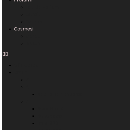
Eau de Parfum
Extrait
Parfum
Cosmesi
Corpo
INSIUM
Gift Cards
Brand
#
A
Aedes De Venustas
B
Beso Beach
Bohoboco
Bois 1920