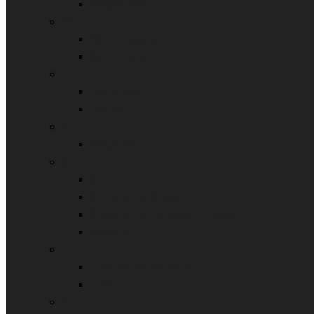
Nobile 1942
O
Omanluxury
Orto Parisi
P
Pantheon
Perris
R
Régalien
S
Salum
Simone Andreoli
Stephane Humbert Lucas
Superz
T
The House Of Oud
Tola
X