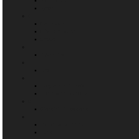
Botanicae
Byron
C
Carthusia
Clive Christian
Creed
D
Dr.Vranjes
E
Etro
F
Fragrance Du Bois
Francesca Dell’Oro
G
Giardini Di Toscana
H
Histoires De Parfum
Hunq