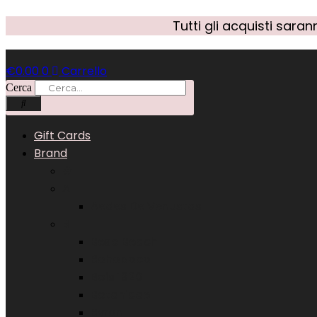
Vai
Tutti gli acquisti sar
al
contenuto
€
0.00
0
Carrello
Cerca
Gift Cards
Brand
#
A
Aedes De Venustas
B
Beso Beach
Bohoboco
Bois 1920
Botanicae
Byron