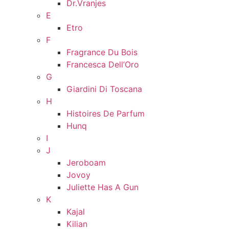
Dr.Vranjes
E
Etro
F
Fragrance Du Bois
Francesca Dell’Oro
G
Giardini Di Toscana
H
Histoires De Parfum
Hunq
I
J
Jeroboam
Jovoy
Juliette Has A Gun
K
Kajal
Kilian