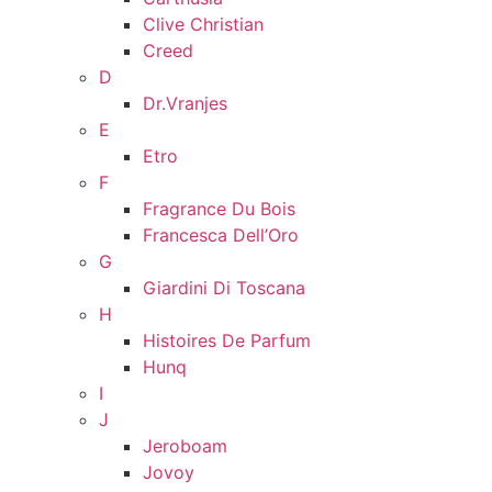
Clive Christian
Creed
D
Dr.Vranjes
E
Etro
F
Fragrance Du Bois
Francesca Dell’Oro
G
Giardini Di Toscana
H
Histoires De Parfum
Hunq
I
J
Jeroboam
Jovoy