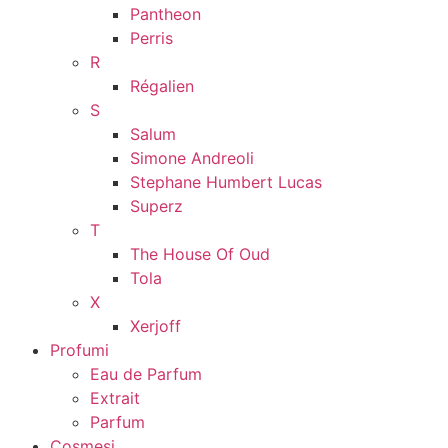
Pantheon
Perris
R
Régalien
S
Salum
Simone Andreoli
Stephane Humbert Lucas
Superz
T
The House Of Oud
Tola
X
Xerjoff
Profumi
Eau de Parfum
Extrait
Parfum
Cosmesi