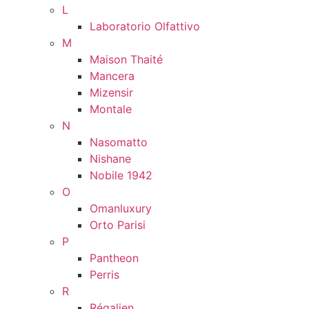
L
Laboratorio Olfattivo
M
Maison Thaité
Mancera
Mizensir
Montale
N
Nasomatto
Nishane
Nobile 1942
O
Omanluxury
Orto Parisi
P
Pantheon
Perris
R
Régalien