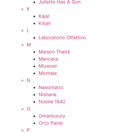
Juliette Has A Gun
K
Kajal
Kilian
L
Laboratorio Olfattivo
M
Maison Thaité
Mancera
Mizensir
Montale
N
Nasomatto
Nishane
Nobile 1942
O
Omanluxury
Orto Parisi
P